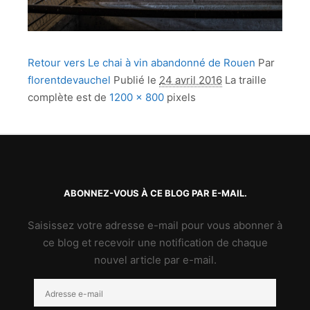
Retour vers Le chai à vin abandonné de Rouen
Par
florentdevauchel
Publié le
24 avril 2016
La traille
complète est de
1200 × 800
pixels
ABONNEZ-VOUS À CE BLOG PAR E-MAIL.
Saisissez votre adresse e-mail pour vous abonner à
ce blog et recevoir une notification de chaque
nouvel article par e-mail.
Adresse
e-