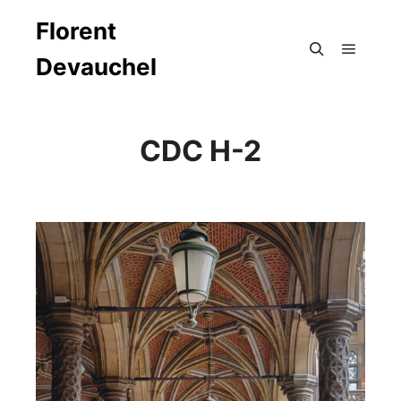
Florent
Devauchel
Menu pr
Rechercher
CDC H-2