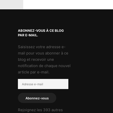
ABONNEZ-VOUS À CE BLOG
PAR E-MAIL.
Saisissez votre adresse e-
mail pour vous abonner à ce
blog et recevoir une
notification de chaque nouvel
article par e-mail.
Adresse
e-
mail
Abonnez-vous
Rejoignez les 393 autres