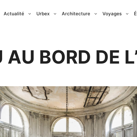
Actualité
Urbex
Architecture
Voyages
É
AU BORD DE L