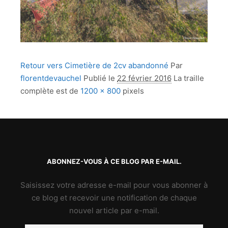
Retour vers Cimetière de 2cv abandonné
Par
florentdevauchel
Publié le
22 février 2016
La traille
complète est de
1200 × 800
pixels
ABONNEZ-VOUS À CE BLOG PAR E-MAIL.
Saisissez votre adresse e-mail pour vous abonner à
ce blog et recevoir une notification de chaque
nouvel article par e-mail.