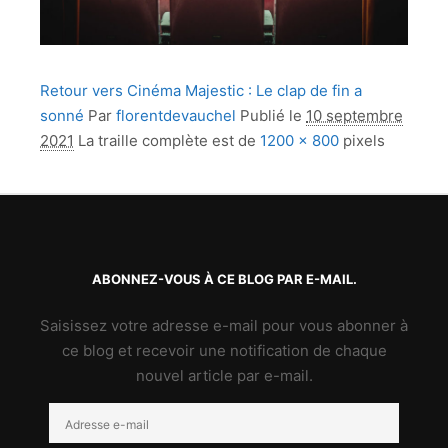
Retour vers Cinéma Majestic : Le clap de fin a
sonné
Par
florentdevauchel
Publié le
10 septembre
2021
La traille complète est de
1200 × 800
pixels
ABONNEZ-VOUS À CE BLOG PAR E-MAIL.
Saisissez votre adresse e-mail pour vous abonner à
ce blog et recevoir une notification de chaque
nouvel article par e-mail.
Adresse
e-