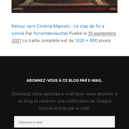
Retour vers Cinéma Majestic : Le clap de fin a
sonné
Par
florentdevauchel
Publié le
10 septembre
2021
La traille complète est de
1200 × 800
pixels
ABONNEZ-VOUS À CE BLOG PAR E-MAIL.
Saisissez votre adresse e-mail pour vous abonner à
ce blog et recevoir une notification de chaque
nouvel article par e-mail.
Adresse
e-