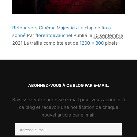
Retour vers Cinéma Majestic : Le clap de fin a
sonné
Par
florentdevauchel
Publié le
10 septembre
2021
La traille complète est de
1200 × 800
pixels
ABONNEZ-VOUS À CE BLOG PAR E-MAIL.
Saisissez votre adresse e-mail pour vous abonner à
ce blog et recevoir une notification de chaque
nouvel article par e-mail.
Adresse
e-