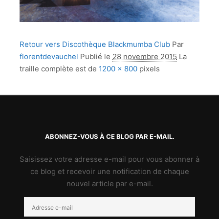
Retour vers Discothèque Blackmumba Club
Par
florentdevauchel
Publié le
28 novembre 2015
La
traille complète est de
1200 × 800
pixels
ABONNEZ-VOUS À CE BLOG PAR E-MAIL.
Saisissez votre adresse e-mail pour vous abonner à
ce blog et recevoir une notification de chaque
nouvel article par e-mail.
Adresse
e-