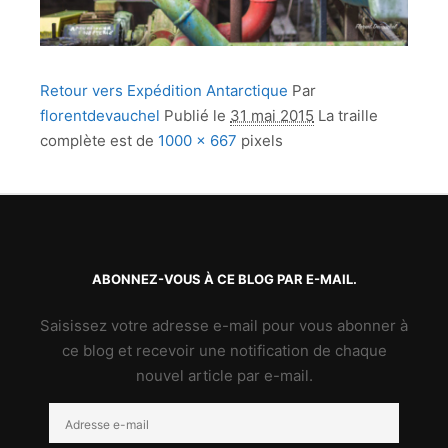
Retour vers Expédition Antarctique
Par
florentdevauchel
Publié le
31 mai 2015
La traille
complète est de
1000 × 667
pixels
ABONNEZ-VOUS À CE BLOG PAR E-MAIL.
Saisissez votre adresse e-mail pour vous abonner à
ce blog et recevoir une notification de chaque
nouvel article par e-mail.
Adresse
e-