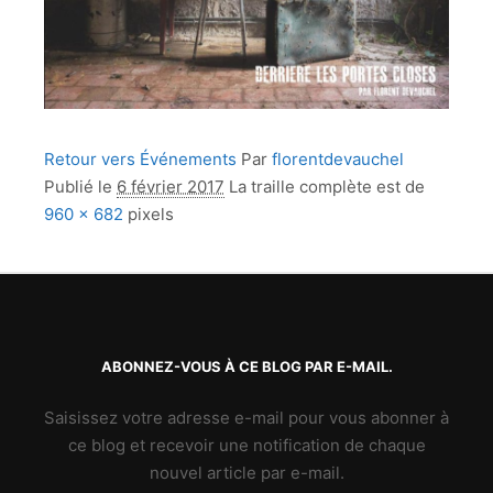
Retour vers Événements
Par
florentdevauchel
Publié le
6 février 2017
La traille complète est de
960 × 682
pixels
ABONNEZ-VOUS À CE BLOG PAR E-MAIL.
Saisissez votre adresse e-mail pour vous abonner à
ce blog et recevoir une notification de chaque
nouvel article par e-mail.