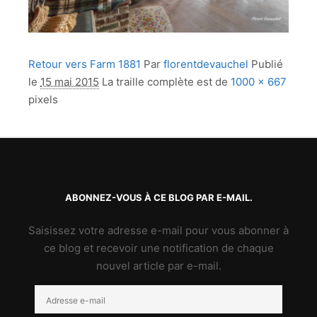
Retour vers Farm 1881
Par
florentdevauchel
Publié
le
15 mai 2015
La traille complète est de
1000 × 667
pixels
ABONNEZ-VOUS À CE BLOG PAR E-MAIL.
Saisissez votre adresse e-mail pour vous abonner à
ce blog et recevoir une notification de chaque
nouvel article par e-mail.
Adresse
e-