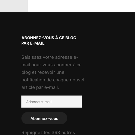
ABONNEZ-VOUS À CE BLOG
PAR E-MAIL.
Saisissez votre adresse e-
mail pour vous abonner à ce
blog et recevoir une
notification de chaque nouvel
article par e-mail.
Adresse
e-
mail
Abonnez-vous
Rejoignez les 393 autres