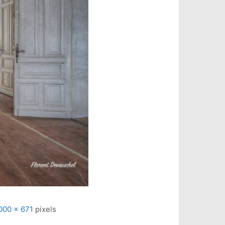
000 × 671
pixels