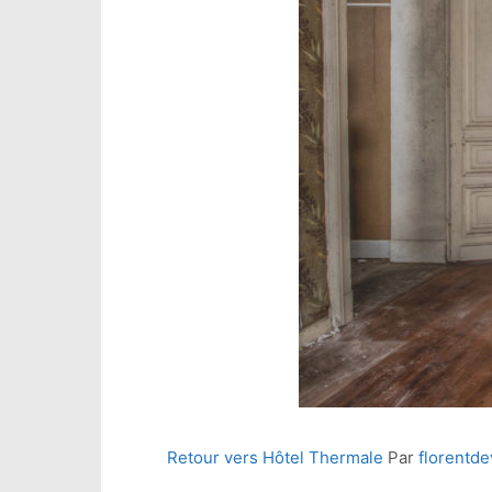
Retour vers Hôtel Thermale
Par
florentd