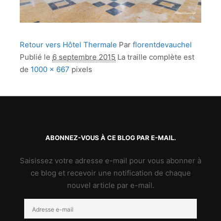
Retour vers Hôtel Thermale
Par
florentdevauchel
Publié le
6 septembre 2015
La traille complète est
de
1000 × 667
pixels
ABONNEZ-VOUS À CE BLOG PAR E-MAIL.
Saisissez votre adresse e-mail pour vous abonner à
ce blog et recevoir une notification de chaque
nouvel article par e-mail.
Adresse
e-