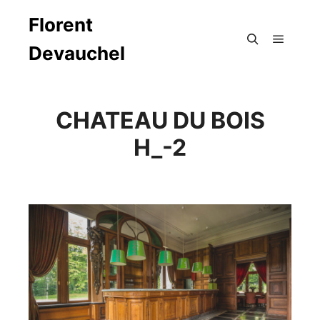
Florent
Devauchel
Menu pr
Rechercher
CHATEAU DU BOIS
H_-2