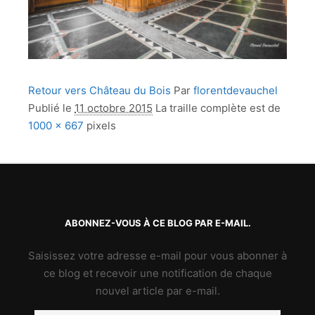
Retour vers Château du Bois
Par
florentdevauchel
Publié le
11 octobre 2015
La traille complète est de
1000 × 667
pixels
ABONNEZ-VOUS À CE BLOG PAR E-MAIL.
Saisissez votre adresse e-mail pour vous abonner à
ce blog et recevoir une notification de chaque
nouvel article par e-mail.