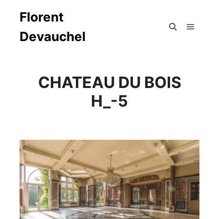
Florent
Devauchel
Menu pr
Rechercher
CHATEAU DU BOIS
H_-5