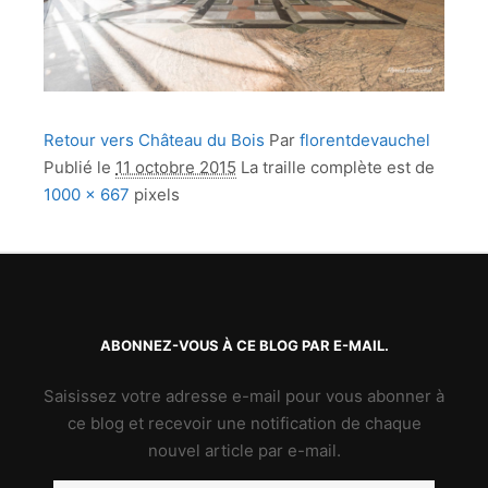
Retour vers Château du Bois
Par
florentdevauchel
Publié le
11 octobre 2015
La traille complète est de
1000 × 667
pixels
ABONNEZ-VOUS À CE BLOG PAR E-MAIL.
Saisissez votre adresse e-mail pour vous abonner à
ce blog et recevoir une notification de chaque
nouvel article par e-mail.