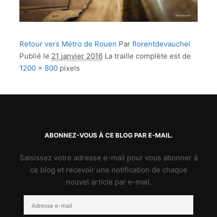
Retour vers Métro de Rouen
Par
florentdevauchel
Publié le
21 janvier 2016
La traille complète est de
1200 × 800
pixels
ABONNEZ-VOUS À CE BLOG PAR E-MAIL.
Saisissez votre adresse e-mail pour vous abonner à
ce blog et recevoir une notification de chaque
nouvel article par e-mail.
Adresse
e-