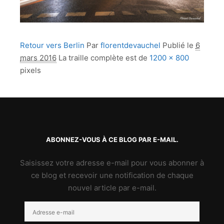
Retour vers Berlin
Par
florentdevauchel
Publié le
6
mars 2016
La traille complète est de
1200 × 800
pixels
ABONNEZ-VOUS À CE BLOG PAR E-MAIL.
Saisissez votre adresse e-mail pour vous abonner à
ce blog et recevoir une notification de chaque
nouvel article par e-mail.
Adresse
e-