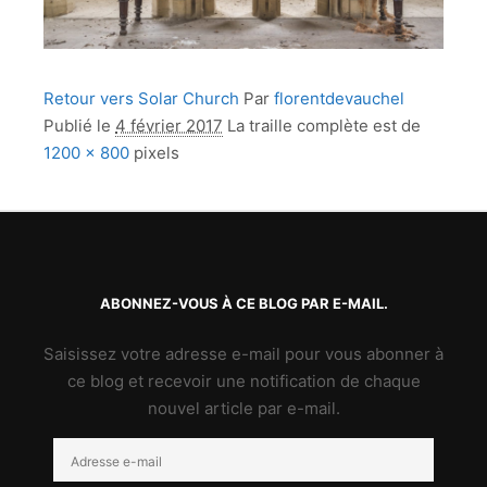
Retour vers Solar Church
Par
florentdevauchel
Publié le
4 février 2017
La traille complète est de
1200 × 800
pixels
ABONNEZ-VOUS À CE BLOG PAR E-MAIL.
Saisissez votre adresse e-mail pour vous abonner à
ce blog et recevoir une notification de chaque
nouvel article par e-mail.
Adresse
e-