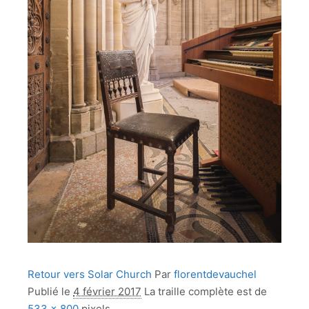
Retour vers Solar Church
Par
florentdevauchel
Publié le
4 février 2017
La traille complète est de
533 × 800
pixels