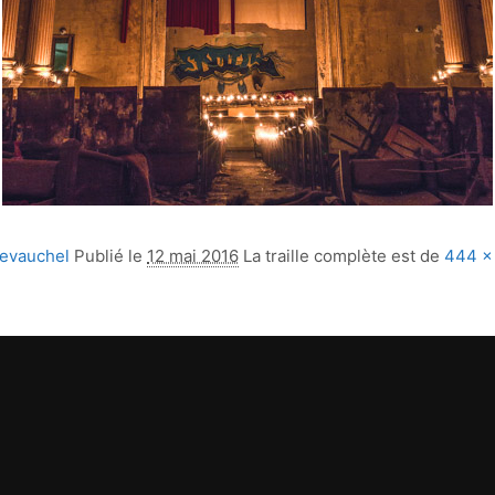
devauchel
Publié le
12 mai 2016
La traille complète est de
444 ×