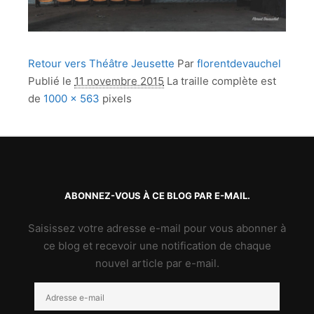
Retour vers Théâtre Jeusette
Par
florentdevauchel
Publié le
11 novembre 2015
La traille complète est
de
1000 × 563
pixels
ABONNEZ-VOUS À CE BLOG PAR E-MAIL.
Saisissez votre adresse e-mail pour vous abonner à
ce blog et recevoir une notification de chaque
nouvel article par e-mail.
Adresse
e-