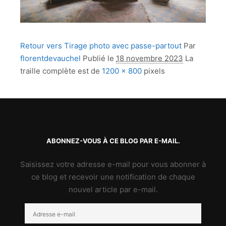
Retour vers Tirage photo avec passe-partout
Par
florentdevauchel
Publié le
18 novembre 2023
La
traille complète est de
1200 × 800
pixels
ABONNEZ-VOUS À CE BLOG PAR E-MAIL.
Saisissez votre adresse e-mail pour vous abonner à
ce blog et recevoir une notification de chaque
nouvel article par e-mail.
Adresse
e-