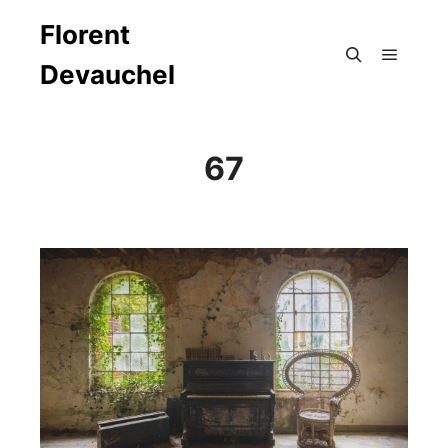
Florent
Devauchel
Menu pr
Rechercher
67