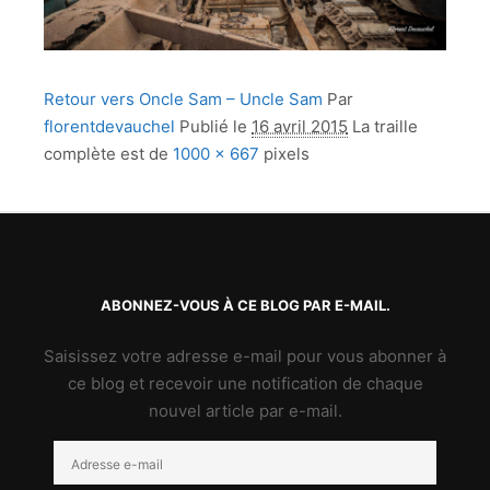
Retour vers Oncle Sam – Uncle Sam
Par
florentdevauchel
Publié le
16 avril 2015
La traille
complète est de
1000 × 667
pixels
ABONNEZ-VOUS À CE BLOG PAR E-MAIL.
Saisissez votre adresse e-mail pour vous abonner à
ce blog et recevoir une notification de chaque
nouvel article par e-mail.
Adresse
e-