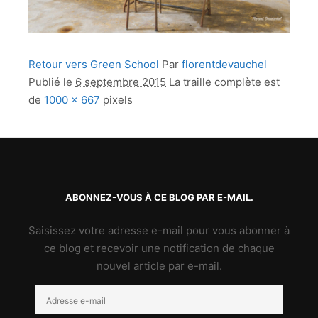
Retour vers Green School
Par
florentdevauchel
Publié le
6 septembre 2015
La traille complète est
de
1000 × 667
pixels
ABONNEZ-VOUS À CE BLOG PAR E-MAIL.
Saisissez votre adresse e-mail pour vous abonner à
ce blog et recevoir une notification de chaque
nouvel article par e-mail.
Adresse
e-