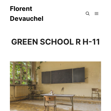
Florent
Devauchel
Menu pr
Rechercher
GREEN SCHOOL R H-11