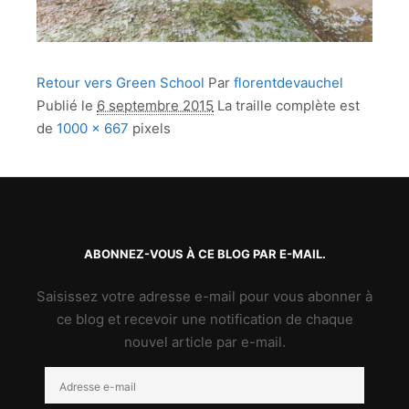
Retour vers Green School
Par
florentdevauchel
Publié le
6 septembre 2015
La traille complète est
de
1000 × 667
pixels
ABONNEZ-VOUS À CE BLOG PAR E-MAIL.
Saisissez votre adresse e-mail pour vous abonner à
ce blog et recevoir une notification de chaque
nouvel article par e-mail.
Adresse
e-