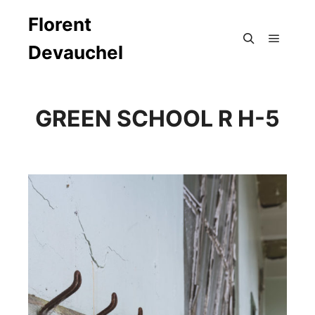
Florent
Devauchel
Menu pr
Rechercher
GREEN SCHOOL R H-5