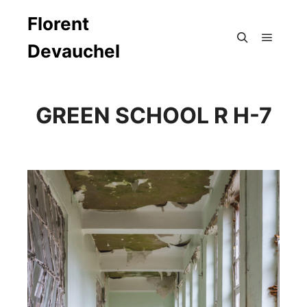
Florent
Devauchel
Menu pr
Rechercher
GREEN SCHOOL R H-7