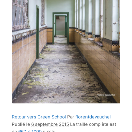
Retour vers Green School
Par
florentdevauchel
Publié le
6 septembre 2015
La traille complète est
de
667 × 1000
pixels