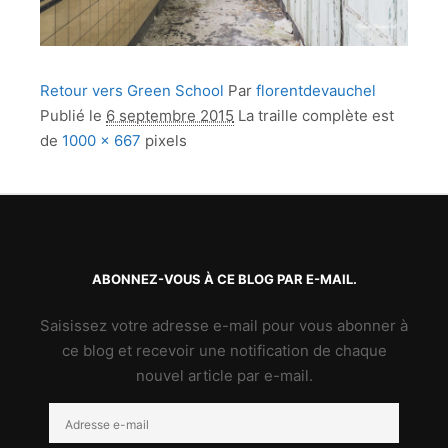
Retour vers Green School
Par
florentdevauchel
Publié le
6 septembre 2015
La traille complète est
de
1000 × 667
pixels
ABONNEZ-VOUS À CE BLOG PAR E-MAIL.
Saisissez votre adresse e-mail pour vous abonner à
ce blog et recevoir une notification de chaque
nouvel article par e-mail.
Adresse
e-