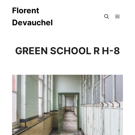
Florent
Devauchel
Menu pr
Rechercher
GREEN SCHOOL R H-8