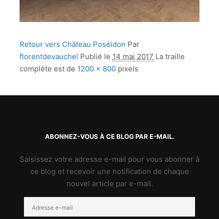
Retour vers Château Poséidon
Par
florentdevauchel
Publié le
14 mai 2017
La traille
complète est de
1200 × 800
pixels
ABONNEZ-VOUS À CE BLOG PAR E-MAIL.
Saisissez votre adresse e-mail pour vous abonner à
ce blog et recevoir une notification de chaque
nouvel article par e-mail.
Adresse
e-