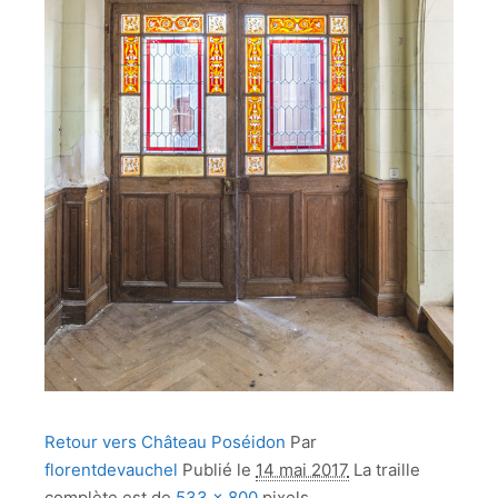
Retour vers Château Poséidon
Par
florentdevauchel
Publié le
14 mai 2017
La traille
complète est de
533 × 800
pixels