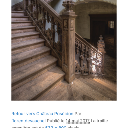
Retour vers Château Poséidon
Par
florentdevauchel
Publié le
14 mai 2017
La traille
complète est de
533 × 800
pixels