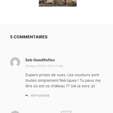
5 COMMENTAIRES
Seb GoodReflex
d
i
24 mars 2015 à 12 h 17 min
t
Supers prises de vues. Les couleurs sont
toutes simplement féériques ! Tu peux me
:
dire où est ce château ?? (ok je sors :p)
RÉPONDRE