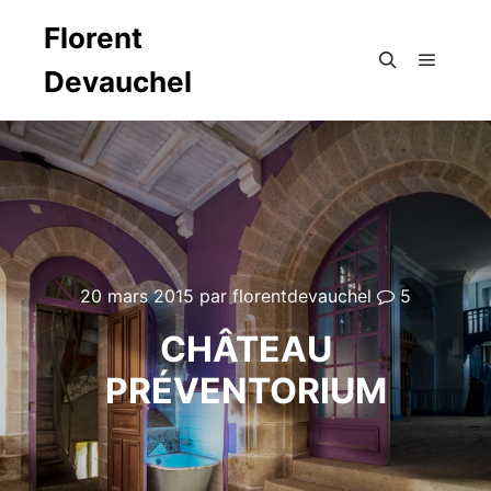
Florent
Devauchel
Menu pr
Rechercher
20 mars 2015
par
florentdevauchel
5
CHÂTEAU
PRÉVENTORIUM