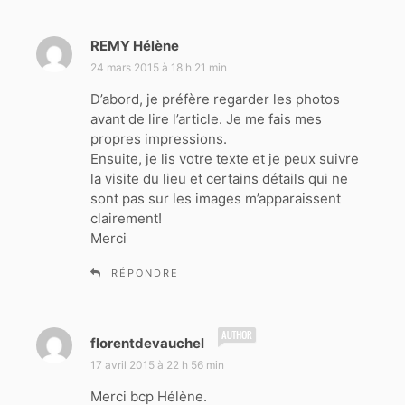
REMY Hélène
d
i
24 mars 2015 à 18 h 21 min
t
D’abord, je préfère regarder les photos
avant de lire l’article. Je me fais mes
:
propres impressions.
Ensuite, je lis votre texte et je peux suivre
la visite du lieu et certains détails qui ne
sont pas sur les images m’apparaissent
clairement!
Merci
RÉPONDRE
d
florentdevauchel
i
17 avril 2015 à 22 h 56 min
t
Merci bcp Hélène.