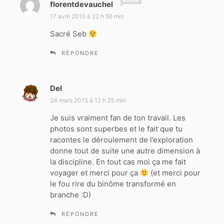
d
florentdevauchel
i
17 avril 2015 à 22 h 56 min
t
Sacré Seb
:
RÉPONDRE
Del
d
i
24 mars 2015 à 12 h 25 min
t
Je suis vraiment fan de ton travail. Les
photos sont superbes et le fait que tu
:
racontes le déroulement de l’exploration
donne tout de suite une autre dimension à
la discipline. En tout cas moi ça me fait
voyager et merci pour ça
(et merci pour
le fou rire du binôme transformé en
branche :D)
RÉPONDRE