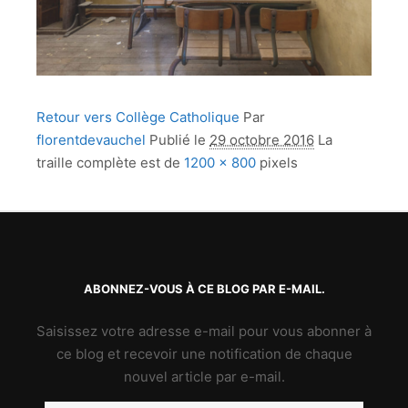
Retour vers Collège Catholique
Par
florentdevauchel
Publié le
29 octobre 2016
La
traille complète est de
1200 × 800
pixels
ABONNEZ-VOUS À CE BLOG PAR E-MAIL.
Saisissez votre adresse e-mail pour vous abonner à
ce blog et recevoir une notification de chaque
nouvel article par e-mail.