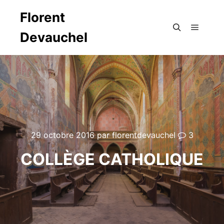
Florent
Devauchel
Menu pr
Rechercher
29 octobre 2016
par
florentdevauchel
3
COLLÈGE CATHOLIQUE