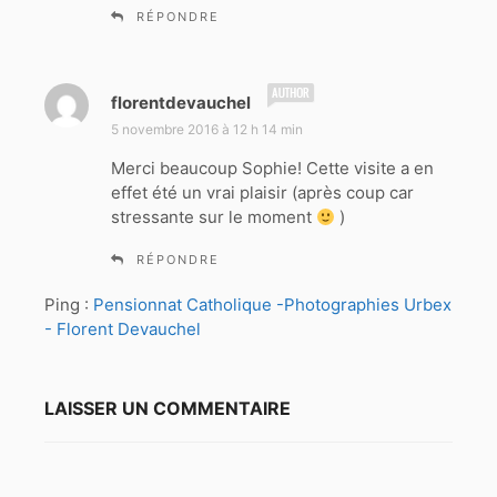
RÉPONDRE
d
florentdevauchel
i
5 novembre 2016 à 12 h 14 min
t
Merci beaucoup Sophie! Cette visite a en
effet été un vrai plaisir (après coup car
:
stressante sur le moment
)
RÉPONDRE
Ping :
Pensionnat Catholique -Photographies Urbex
- Florent Devauchel
LAISSER UN COMMENTAIRE