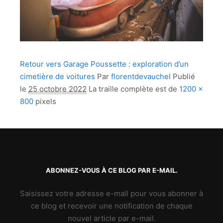
Retour vers Garage Poussette : exploration d’un
cimetière de voitures
Par
florentdevauchel
Publié
le
25 octobre 2022
La traille complète est de
1200 ×
800
pixels
ABONNEZ-VOUS À CE BLOG PAR E-MAIL.
Saisissez votre adresse e-mail pour vous abonner à
ce blog et recevoir une notification de chaque
nouvel article par e-mail.