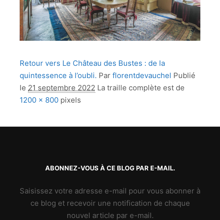
Retour vers Le Château des Bustes : de la
quintessence à l’oubli.
Par
florentdevauchel
Publié
le
21 septembre 2022
La traille complète est de
1200 × 800
pixels
ABONNEZ-VOUS À CE BLOG PAR E-MAIL.
Saisissez votre adresse e-mail pour vous abonner à
ce blog et recevoir une notification de chaque
nouvel article par e-mail.