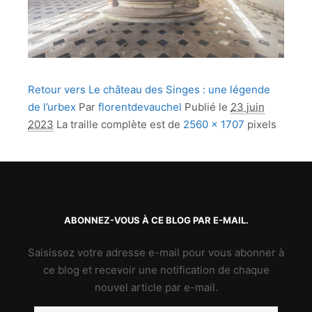
Retour vers Le château des Singes : une légende
de l’urbex
Par
florentdevauchel
Publié le
23 juin
2023
La traille complète est de
2560 × 1707
pixels
ABONNEZ-VOUS À CE BLOG PAR E-MAIL.
Saisissez votre adresse e-mail pour vous abonner à
ce blog et recevoir une notification de chaque
nouvel article par e-mail.