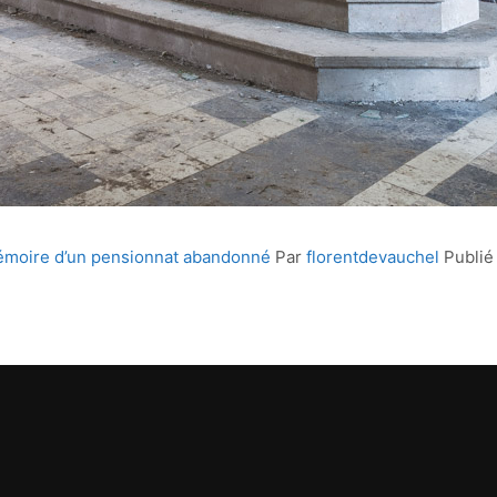
mémoire d’un pensionnat abandonné
Par
florentdevauchel
Publié