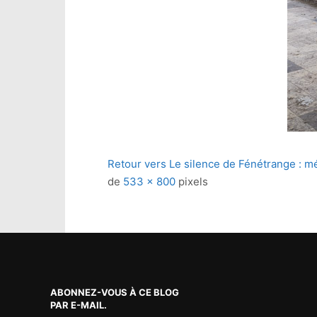
Retour vers Le silence de Fénétrange : 
de
533 × 800
pixels
ABONNEZ-VOUS À CE BLOG
PAR E-MAIL.