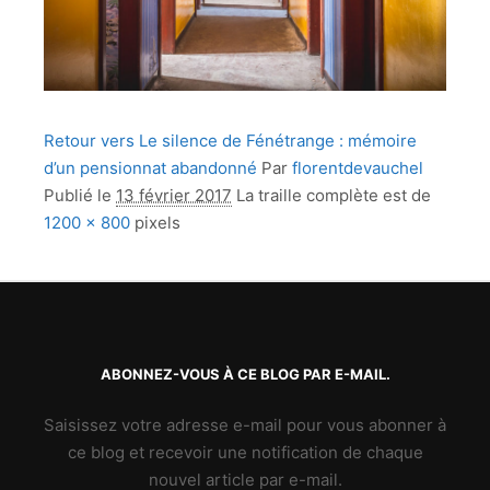
Retour vers Le silence de Fénétrange : mémoire
d’un pensionnat abandonné
Par
florentdevauchel
Publié le
13 février 2017
La traille complète est de
1200 × 800
pixels
ABONNEZ-VOUS À CE BLOG PAR E-MAIL.
Saisissez votre adresse e-mail pour vous abonner à
ce blog et recevoir une notification de chaque
nouvel article par e-mail.