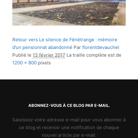
Retour vers Le silence de Fénétrange : mémoire
d’un pensionnat abandonné
Par
florentdevauchel
Publié le
13 février 2017
La traille complète est de
1200 × 800
pixels
ABONNEZ-VOUS À CE BLOG PAR E-MAIL.
Saisissez votre adresse e-mail pour vous abonner à
ce blog et recevoir une notification de chaque
nouvel article par e-mail.