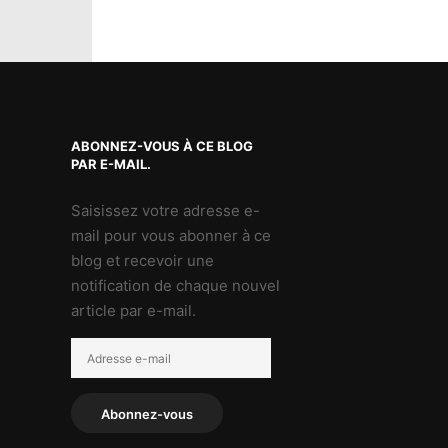
ABONNEZ-VOUS À CE BLOG
PAR E-MAIL.
Saisissez votre adresse e-
mail pour vous abonner à ce
blog et recevoir une
notification de chaque nouvel
article par e-mail.
Adresse
e-
mail
Abonnez-vous