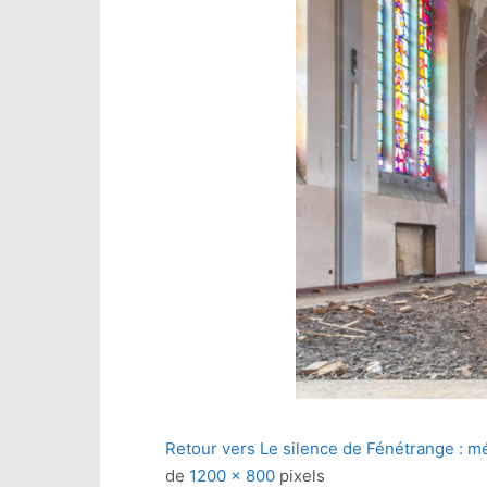
Retour vers Le silence de Fénétrange : 
de
1200 × 800
pixels