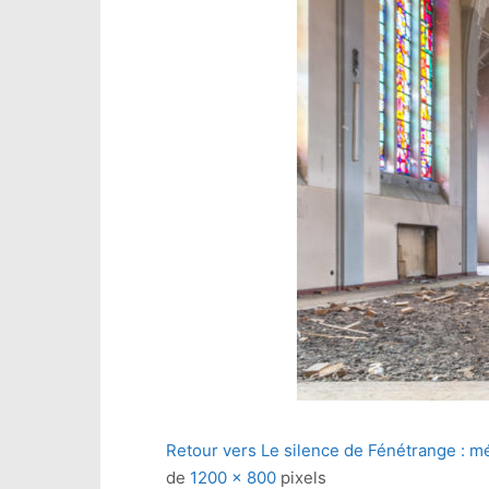
Retour vers Le silence de Fénétrange : 
de
1200 × 800
pixels