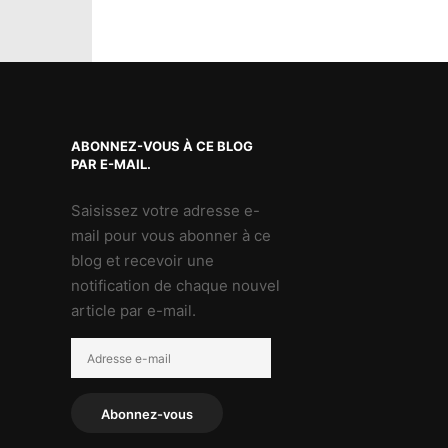
ABONNEZ-VOUS À CE BLOG
PAR E-MAIL.
Saisissez votre adresse e-
mail pour vous abonner à ce
blog et recevoir une
notification de chaque nouvel
article par e-mail.
Adresse
e-
mail
Abonnez-vous