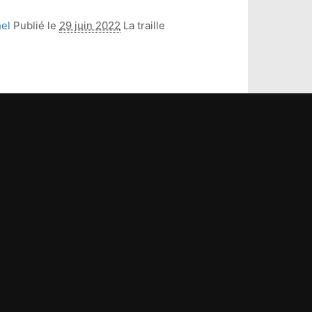
el
Publié le
29 juin 2022
La traille