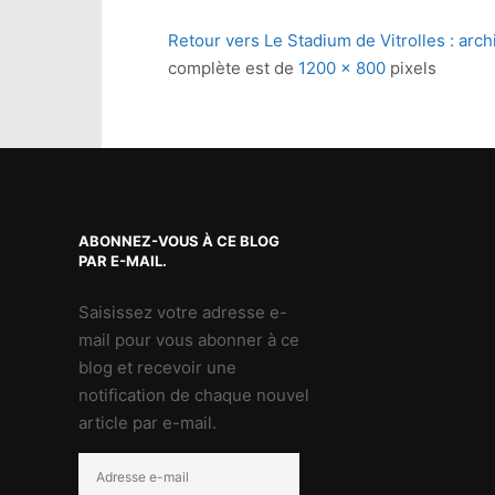
Retour vers Le Stadium de Vitrolles : arch
complète est de
1200 × 800
pixels
ABONNEZ-VOUS À CE BLOG
PAR E-MAIL.
Saisissez votre adresse e-
mail pour vous abonner à ce
blog et recevoir une
notification de chaque nouvel
article par e-mail.
Adresse
e-