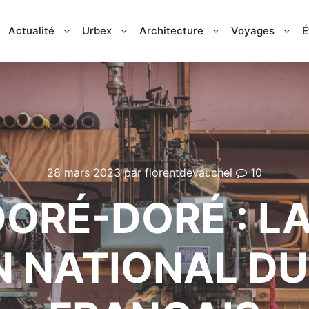
Actualité
Urbex
Architecture
Voyages
É
28 mars 2023
par
florentdevauchel
10
DORÉ-DORÉ : LA
 NATIONAL DU